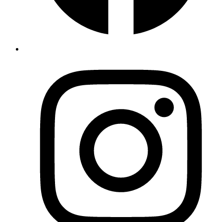
Albox · Andalucía
Apartamento de lujo Oliva
hasta 2 personas
32
m²