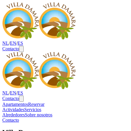
NL
/
EN
/
ES
Contacto
NL
/
EN
/
ES
Contacto
Apartamentos
Reservar
Actividades
Servicios
Alrededores
Sobre nosotros
Contacto