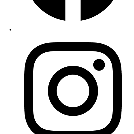
Contacto
Contacto
Las Labores 56, buzón 71
04814
ALBOX
,
Spanje
+34 684 21 24 74
villadamara@gmail.com