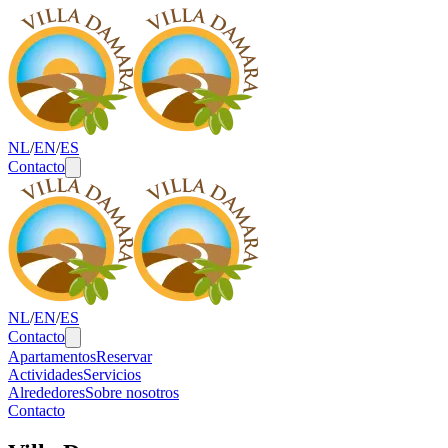
NL
/
EN
/
ES
Contacto
NL
/
EN
/
ES
Contacto
Apartamentos
Reservar
Actividades
Servicios
Alrededores
Sobre nosotros
Contacto