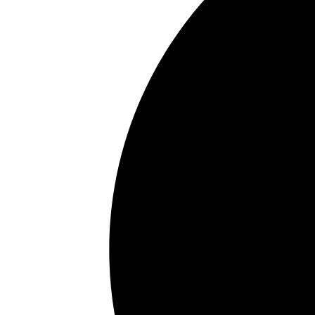
04814
ALBOX
,
Spanje
+34 684 21 24 74
villadamara@gmail.com