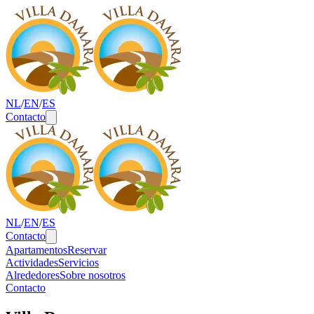
NL
/
EN
/
ES
Contacto
Declaración de privacidad
NL
/
EN
/
ES
Contacto
Apartamentos
Reservar
Actividades
Servicios
Alrededores
Sobre nosotros
Contacto